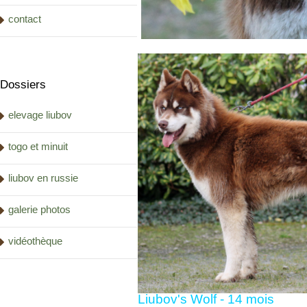
contact
Dossiers
elevage liubov
togo et minuit
liubov en russie
galerie photos
vidéothèque
Liubov's Wolf - 14 mois