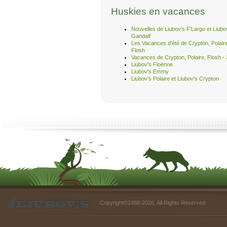
Huskies en vacances
Nouvelles de Liubov's F'Largo et Liubo
Gandalf
Les Vacances d'été de Crypton, Polair
Flosh
Vacances de Crypton, Polaire, Flosh - 
Liubov's Floënne
Liubov's Emmy
Liubov's Polaire et Liubov's Crypton
Copyright©1988-2026, All Rights Reserved