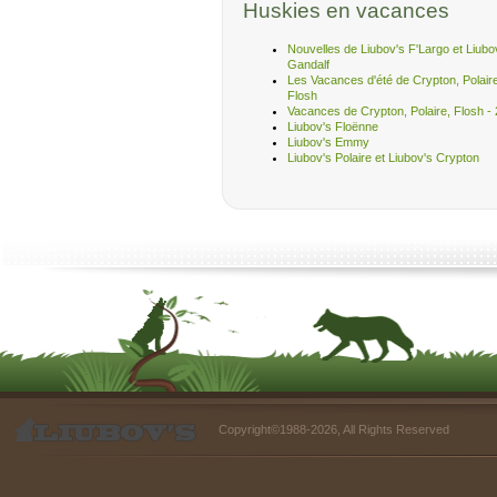
Huskies en vacances
Nouvelles de Liubov's F'Largo et Liubo
Gandalf
Les Vacances d'été de Crypton, Polair
Flosh
Vacances de Crypton, Polaire, Flosh - 
Liubov's Floënne
Liubov's Emmy
Liubov's Polaire et Liubov's Crypton
Copyright©1988-2026, All Rights Reserved