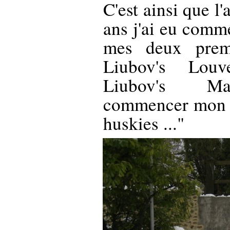
C'est ainsi que l
ans j'ai eu comm
mes deux premi
Liubov's Lou
Liubov's M
commencer mon p
huskies ..."