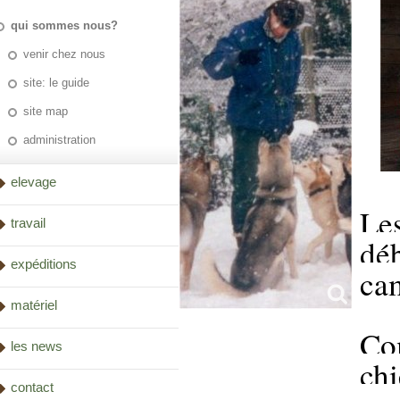
qui sommes nous?
venir chez nous
site: le guide
site map
administration
elevage
L
travail
dé
expéditions
cam
matériel
Co
les news
chi
contact