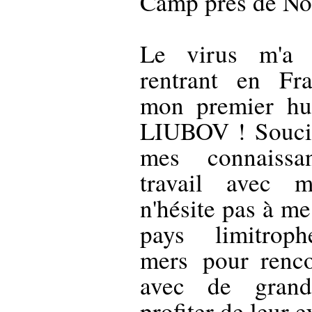
Camp près de N
Le virus m'a 
rentrant en Fra
mon premier hus
LIUBOV ! Soucie
mes connaissa
travail avec m
n'hésite pas à me
pays limitrop
mers
pour renco
avec de grand
profiter de leur e