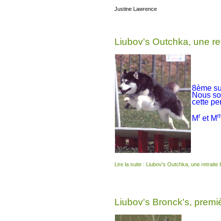
Justine Lawrence
Liubov's Outchka, une ret
8ème su
Nous so
cette pe
r
M
et M
Lire la suite : Liubov's Outchka, une retraite
Liubov's Bronck's, prem