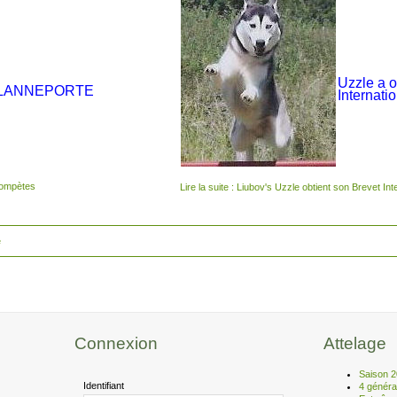
Uzzle a 
LANNEPORTE
Internatio
 compètes
Lire la suite : Liubov's Uzzle obtient son Brevet Int
e
Connexion
Attelage
Saison 
Identifiant
4 généra