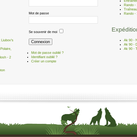
Entraîne
Rando -
Traîneau
Mot de passe
Rando - 
Expéditio
Se souvenir de moi
 Liubov's
Ak 90 - 
Ak 90 - D
Polaire,
Ak 90 - 
Mot de passe oublié ?
Identifiant oublié ?
losh - 2
Créer un compte
pton