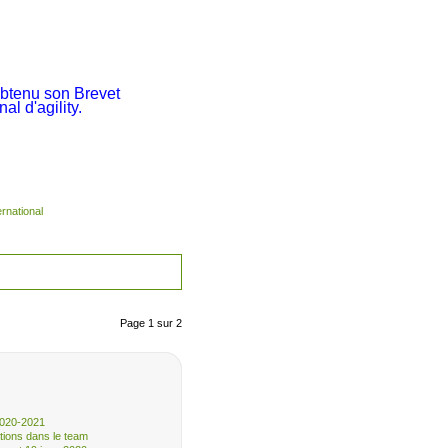
obtenu son Brevet
nal d'agility.
ernational
Page 1 sur 2
2020-2021
tions dans le team