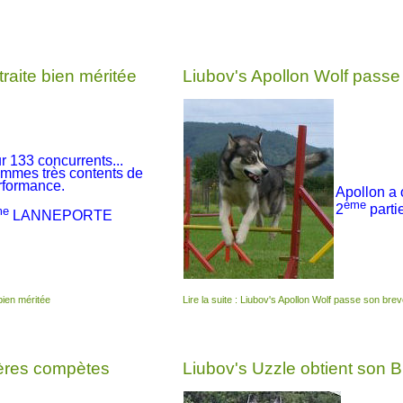
raite bien méritée
Liubov's Apollon Wolf passe
r 133 concurrents...
mmes très contents de
rformance.
Apollon a 
ème
2
partie
me
LANNEPORTE
 bien méritée
Lire la suite : Liubov's Apollon Wolf passe son brev
ières compètes
Liubov's Uzzle obtient son B