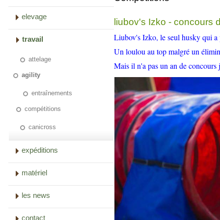
elevage
liubov's Izko - concours d
Liubov's Izko, le seul husky qui a p
travail
Un loulou au top malgré un élimin
attelage
Mais il n'a pas un an de concours j
agility
entraînements
compétitions
canicross
expéditions
matériel
les news
contact