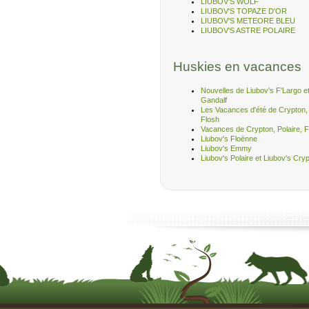
LIUBOV'S WOLF
LIUBOV'S TOPAZE D'OR
LIUBOV'S METEORE BLEU
LIUBOV'S ASTRE POLAIRE
Huskies en vacances
Nouvelles de Liubov's F'Largo et
Gandalf
Les Vacances d'été de Crypton, 
Flosh
Vacances de Crypton, Polaire, F
Liubov's Floënne
Liubov's Emmy
Liubov's Polaire et Liubov's Cry