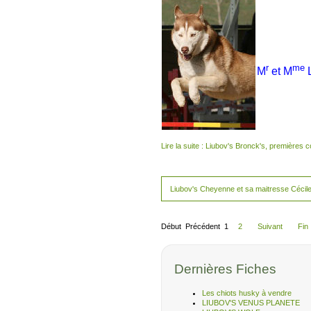
r
me
M
et M
Lire la suite : Liubov's Bronck's, premières
Liubov's Cheyenne et sa maitresse Cécil
Début
Précédent
1
2
Suivant
Fin
Dernières Fiches
Les chiots husky à vendre
LIUBOV'S VENUS PLANETE