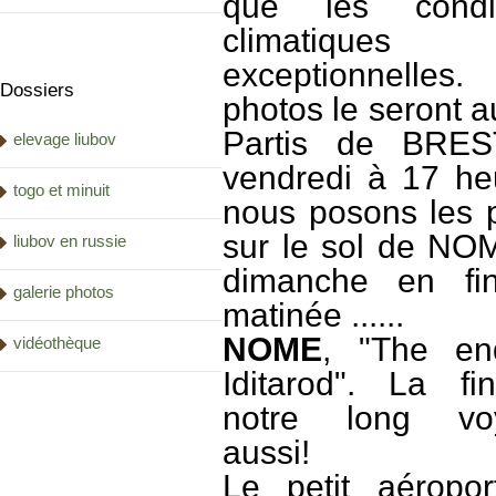
que les condit
climatiques 
exceptionnelles
Dossiers
photos le seront au
Partis de BRES
elevage liubov
vendredi à 17 he
togo et minuit
nous posons les 
sur le sol de NO
liubov en russie
dimanche en fi
galerie photos
matinée ......
NOME
, "The en
vidéothèque
Iditarod". La f
notre long vo
aussi!
Le petit aéropo