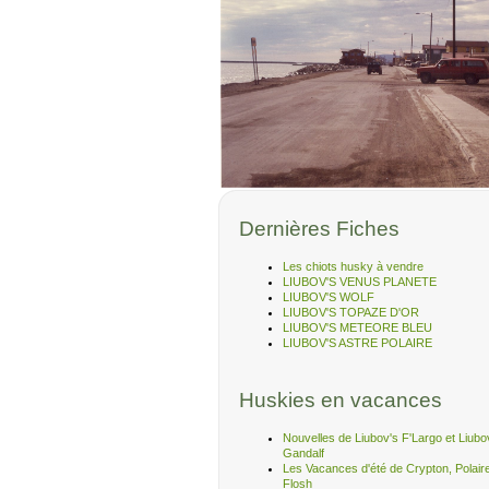
Dernières Fiches
Les chiots husky à vendre
LIUBOV'S VENUS PLANETE
LIUBOV'S WOLF
LIUBOV'S TOPAZE D'OR
LIUBOV'S METEORE BLEU
LIUBOV'S ASTRE POLAIRE
Huskies en vacances
Nouvelles de Liubov's F'Largo et Liubo
Gandalf
Les Vacances d'été de Crypton, Polair
Flosh