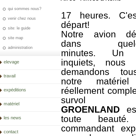
qui sommes nous?
17 heures. C'es
venir chez nous
départ!
site: le guide
Notre avion déc
site map
dans quelq
administration
minutes. Un
inquiets, nous 
elevage
demandons tou
travail
notre matériel
réellement comple
expéditions
survol 
matériel
GROENLAND
es
toute beauté
les news
commandant expl
contact